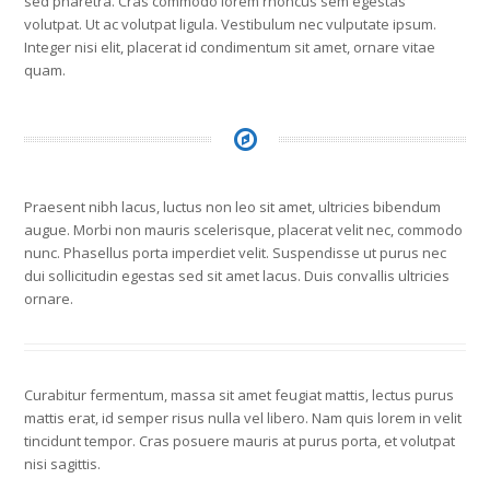
sed pharetra. Cras commodo lorem rhoncus sem egestas
volutpat. Ut ac volutpat ligula. Vestibulum nec vulputate ipsum.
Integer nisi elit, placerat id condimentum sit amet, ornare vitae
quam.
Praesent nibh lacus, luctus non leo sit amet, ultricies bibendum
augue. Morbi non mauris scelerisque, placerat velit nec, commodo
nunc. Phasellus porta imperdiet velit. Suspendisse ut purus nec
dui sollicitudin egestas sed sit amet lacus. Duis convallis ultricies
ornare.
Curabitur fermentum, massa sit amet feugiat mattis, lectus purus
mattis erat, id semper risus nulla vel libero. Nam quis lorem in velit
tincidunt tempor. Cras posuere mauris at purus porta, et volutpat
nisi sagittis.