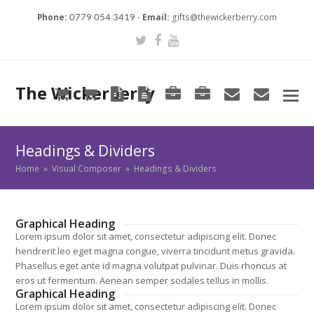
Phone:
-
Email:
gifts@thewickerberry.com
0779 054 3419
Twitter
Facebook
Youtube
The Wickerberry
Cart
Cart
Blog
Blog
Portfolio
Portfolio
envelope
envel
Headings & Dividers
Home
»
Visual Composer
»
Headings & Dividers
Graphical Heading
Lorem ipsum dolor sit amet, consectetur adipiscing elit. Donec
hendrerit leo eget magna congue, viverra tincidunt metus gravida.
Phasellus eget ante id magna volutpat pulvinar. Duis rhoncus at
eros ut fermentum. Aenean semper sodales tellus in mollis.
Graphical Heading
Lorem ipsum dolor sit amet, consectetur adipiscing elit. Donec