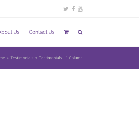
Twitter
Facebook
Youtube
About Us
Contact Us
me
»
Testimonials
»
Testimonials – 1 Column