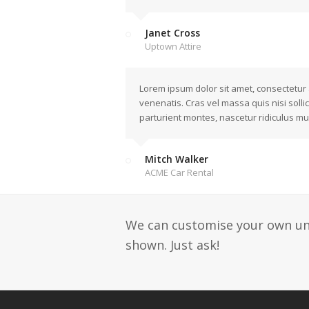
Janet Cross
Uptown Attire
Lorem ipsum dolor sit amet, consectetur 
venenatis. Cras vel massa quis nisi soll
parturient montes, nascetur ridiculus mu
Mitch Walker
ACME Car Rental
We can customise your own un
shown. Just ask!