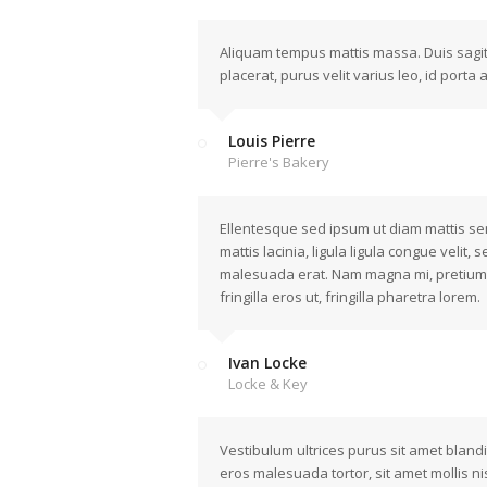
Aliquam tempus mattis massa. Duis sagitt
placerat, purus velit varius leo, id porta
Louis Pierre
Pierre's Bakery
Ellentesque sed ipsum ut diam mattis sem
mattis lacinia, ligula ligula congue velit,
malesuada erat. Nam magna mi, pretium eg
fringilla eros ut, fringilla pharetra lorem.
Ivan Locke
Locke & Key
Vestibulum ultrices purus sit amet blandit 
eros malesuada tortor, sit amet mollis nis