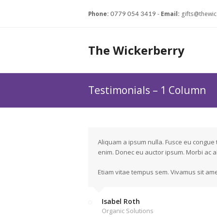
Phone:
-
Email:
gifts@thewic
0779 054 3419
The Wickerberry
Testimonials – 1 Column
Aliquam a ipsum nulla. Fusce eu congue t
enim. Donec eu auctor ipsum. Morbi ac al
Etiam vitae tempus sem. Vivamus sit amet
Isabel Roth
Organic Solutions