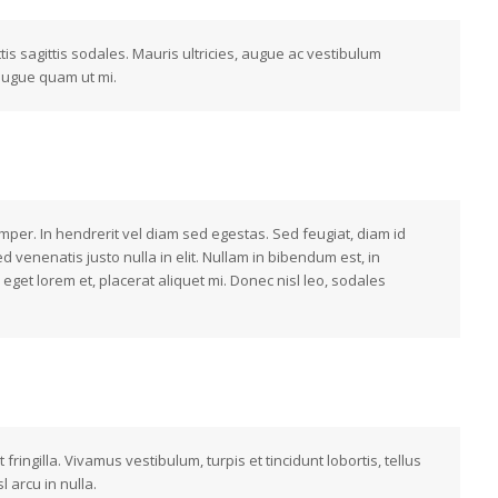
is sagittis sodales. Mauris ultricies, augue ac vestibulum
 augue quam ut mi.
per. In hendrerit vel diam sed egestas. Sed feugiat, diam id
 sed venenatis justo nulla in elit. Nullam in bibendum est, in
et lorem et, placerat aliquet mi. Donec nisl leo, sodales
fringilla. Vivamus vestibulum, turpis et tincidunt lobortis, tellus
l arcu in nulla.